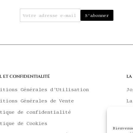
E
S'abonner
m
a
i
l
*
L ET CONFIDENTIALITÉ
LA
itions Générales d’Utilisation
Jo
itions Générales de Vente
La
tique de confidentialité
Ca
tique de Cookies
La
Bienvenu