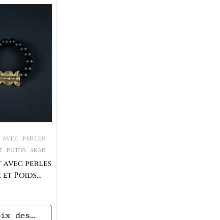
 AVEC PERLES
T POIDS AKAN
 avec perles
 et Poids
m-tam
oix des