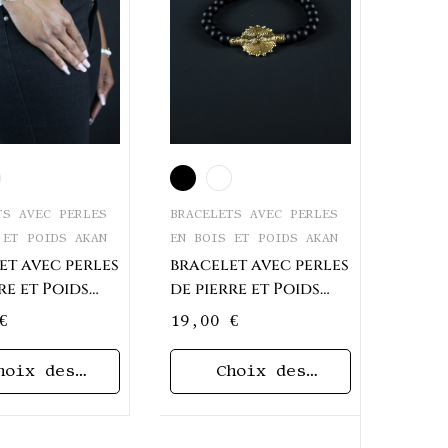
BRACELETS AVEC PERLES
TS AVEC PERLES
EN BOIS ET POIDS AKAN
 ET POIDS AKAN
bracelet avec perles
et avec perles
de pierre et Poids
re et Poids
Akan Soleil
rand Soleil
19,00
€
€
hoix des
Choix des
options
options