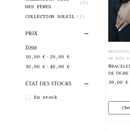
(3)
DES PÈRES
COLLECTION SOLEIL
(1)
PRIX
Tous
BRACELETS
–
10,00
€
20,00
€
EN BOIS E
Bracelet
–
30,00
€
40,00
€
de tigre
Akan Lam
39,00
€
ÉTAT DES STOCKS
En stock
Ch
o