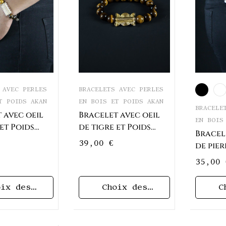
 AVEC PERLES
BRACELETS AVEC PERLES
T POIDS AKAN
EN BOIS ET POIDS AKAN
BRACELE
 avec oeil
Bracelet avec oeil
EN BOIS
 et Poids
de tigre et Poids
Bracel
e de rasoir
Akan Tam-tam
39,00
€
de pier
Akan G
35,00
oix des
Choix des
C
ptions
options