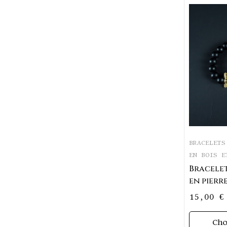
BRACELETS
EN BOIS E
Bracelet
en pierre
Akan Ta
15,00
€
Ch