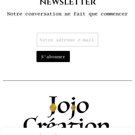
newsletter
Notre conversation ne fait que commencer
E
m
a
i
S'abonner
l
*