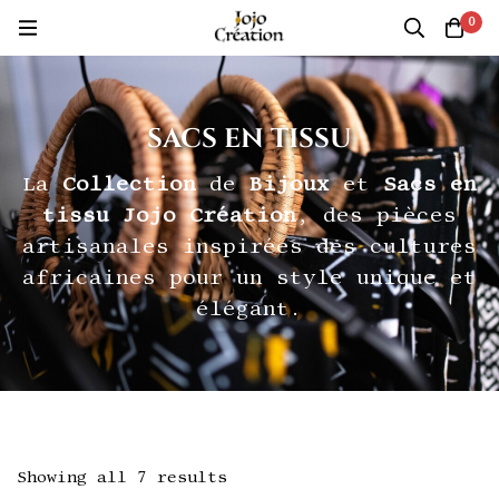
0
SACS EN TISSU
La
Collection
de
Bijoux
et
Sacs en
tissu Jojo Création
, des pièces
artisanales inspirées des cultures
africaines pour un style unique et
élégant.
Showing all 7 results