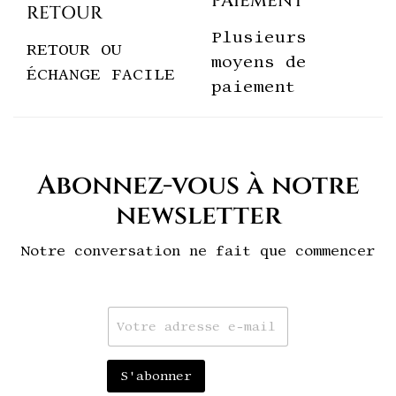
PAIEMENT
RETOUR
Plusieurs
RETOUR OU
moyens de
ÉCHANGE FACILE
paiement
Abonnez-vous à notre
newsletter
Notre conversation ne fait que commencer
E
m
a
i
S'abonner
l