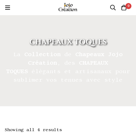
0
CHAPEAUX TOQUES
La
Collection
de
Chapeaux Jojo
Création
, des
CHAPEAUX
TOQUES
élégants et artisanaux pour
sublimer vos tenues avec style
Showing all 4 results