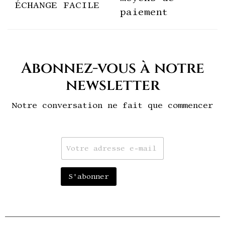
ÉCHANGE FACILE
paiement
Abonnez-vous à notre
newsletter
Notre conversation ne fait que commencer
E
m
a
i
S'abonner
l
*