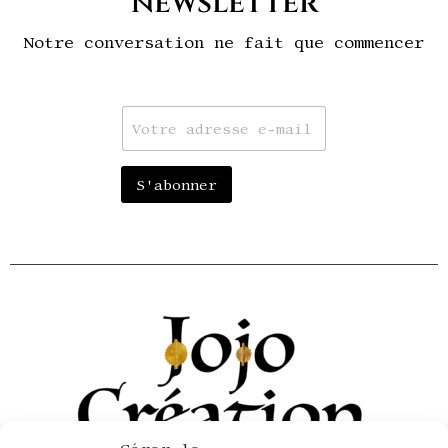
newsletter
Notre conversation ne fait que commencer
E
m
a
i
S'abonner
l
*