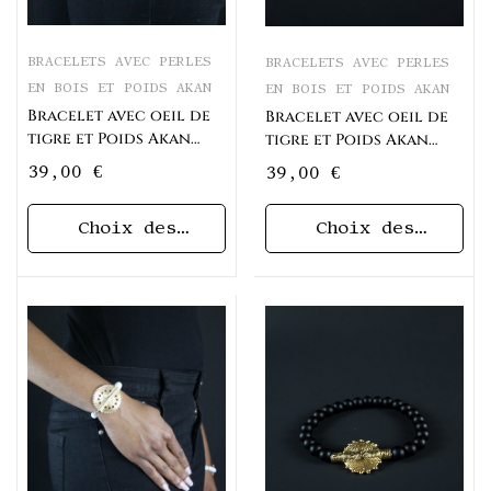
BRACELETS AVEC PERLES
BRACELETS AVEC PERLES
EN BOIS ET POIDS AKAN
EN BOIS ET POIDS AKAN
Bracelet avec oeil de
Bracelet avec oeil de
tigre et Poids Akan
tigre et Poids Akan
Lame de rasoir
Tam-tam
39,00
€
39,00
€
Choix des
Choix des
options
options