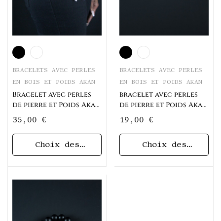
BRACELETS AVEC PERLES
BRACELETS AVEC PERLES
EN BOIS ET POIDS AKAN
EN BOIS ET POIDS AKAN
bracelet avec perles
Bracelet avec perles
de pierre et Poids Akan
de pierre et Poids Akan
Soleil
Grand Soleil
19,00
€
35,00
€
Choix des
Choix des
options
options