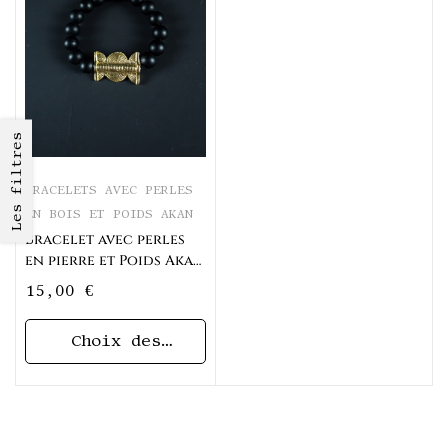
Les filtres
BRACELETS AVEC PERLES
EN BOIS ET POIDS AKAN
Bracelet avec perles
en pierre et Poids Akan
Tam-tam
15,00
€
Choix des
options