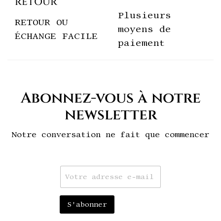
RETOUR
Plusieurs
RETOUR OU
moyens de
ÉCHANGE FACILE
paiement
Abonnez-vous à notre
newsletter
Notre conversation ne fait que commencer
E
m
a
i
S'abonner
l
*